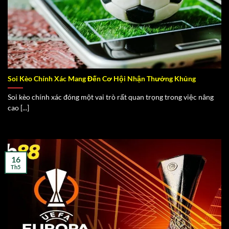
Soi Kèo Chính Xác Mang Đến Cơ Hội Nhận Thưởng Khủng
Soi kèo chính xác đóng một vai trò rất quan trọng trong việc nâng
cao [...]
16
Th5