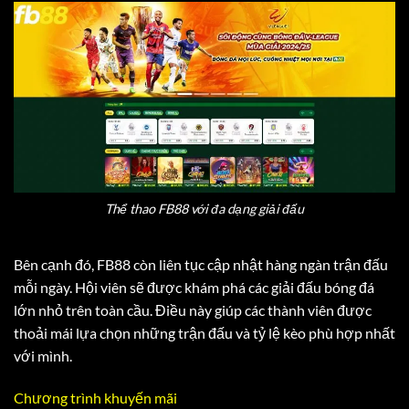
Thể thao FB88 với đa dạng giải đấu
Bên cạnh đó, FB88 còn liên tục cập nhật hàng ngàn trận đấu
mỗi ngày. Hội viên sẽ được khám phá các giải đấu bóng đá
lớn nhỏ trên toàn cầu. Điều này giúp các thành viên được
thoải mái lựa chọn những trận đấu và tỷ lệ kèo phù hợp nhất
với mình.
Chương trình khuyến mãi