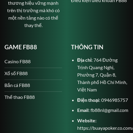
Điều kiện điều khoản FB88
thương hiệu vững mạnh
trên thị trường mà khó có
một nền tảng nào có thể
thay thế.
GAME FB88
THÔNG TIN
Địa chỉ
:
764 Đường
Casino FB88
Trịnh Quang Nghị,
Xổ số FB88
Phường 7, Quận 8,
Thành phố Hồ Chí Minh,
Bắn cá FB88
Việt Nam
Thể thao FB88
Điện thoại
:
0946985757
Email
:
fb88nl@gmail.com
Website:
https://buayapoker.co.com