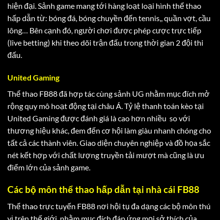
hiện đại. Sảnh game mang tới hàng loạt loại hình thể thao
hấp dẫn từ: bóng đá, bóng chuyền đến tennis,, quần vợt, cầu
lông… Bên cạnh đó, người chơi được phép cược trực tiếp
(live betting) khi theo dõi trận đấu trong thời gian 2 đội thi
đấu.
United Gaming
Thể thao FB88 đã hợp tác cùng sảnh UG nhằm mục đích mở
rộng quy mô hoạt động tại châu Á. Tỷ lệ thanh toán kèo tại
United Gaming được đánh giá là cao hơn nhiều so với
thương hiệu khác, đem đến cơ hội làm giàu nhanh chóng cho
tất cả các thành viên. Giao diện chuyên nghiệp và đồ họa sắc
nét kết hợp với chất lượng truyền tải mượt mà cũng là ưu
điểm lớn của sảnh game.
Các bộ môn thể thao hấp dẫn tại nhà cái FB88
Thể thao trực tuyến FB88 nơi hội tụ đa dạng các bộ môn thú
vị trên thế giới, nhằm mục đích đáp ứng mọi sở thích của