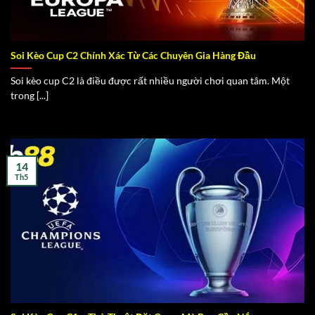
Soi Kèo Cup C2 Chính Xác Từ Các Chuyên Gia Hàng Đầu
Soi kèo cup C2 là điều được rất nhiều người chơi quan tâm. Một
trong [...]
14
Th5