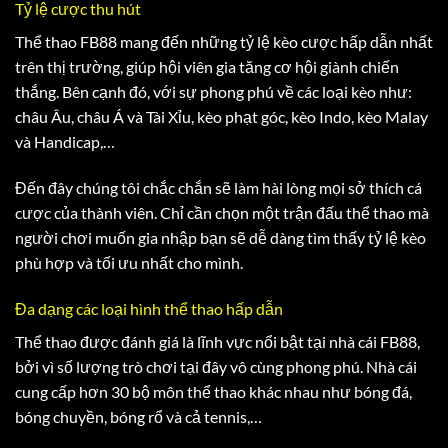
Tỷ lệ cược thu hút
Thể thao FB88 mang đến những tỷ lệ kèo cược hấp dẫn nhất
trên thị trường, giúp hội viên gia tăng cơ hội giành chiến
thắng. Bên cạnh đó, với sự phong phú về các loại kèo như:
châu Âu, châu Á và Tài Xỉu, kèo phạt góc, kèo Indo, kèo Malay
và Handicap,…
Đến đây chúng tôi chắc chắn sẽ làm hài lòng mọi sở thích cá
cược của thành viên. Chỉ cần chọn một trận đấu thể thao mà
người chơi muốn gia nhập bạn sẽ dễ dàng tìm thấy tỷ lệ kèo
phù hợp và tối ưu nhất cho mình.
Đa dạng các loại hình thể thao hấp dẫn
Thể thao được đánh giá là lĩnh vực nổi bật tại nhà cái FB88,
bởi vì số lượng trò chơi tại đây vô cùng phong phú. Nhà cái
cung cấp hơn 30 bộ môn thể thao khác nhau như bóng đá,
bóng chuyền, bóng rổ và cả tennis,…