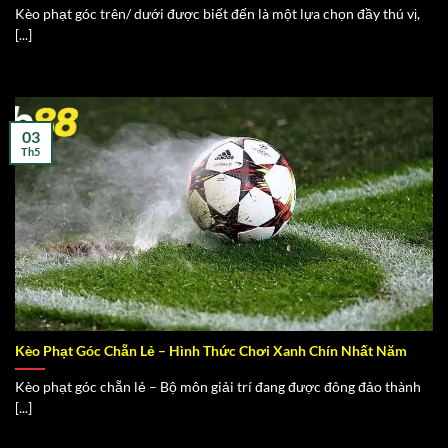
Kèo phạt góc trên/ dưới được biết đến là một lựa chọn đầy thú vị,
[...]
03
Th5
Kèo Phạt Góc Chẵn Lẻ – Hình Thức Chơi Xanh Chín Nhất Năm
Kèo phạt góc chẵn lẻ – Bộ môn giải trí đang được đông đảo thành
[...]