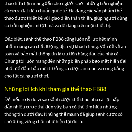
thao hứa hẹn mang đến cho người chơi những trải nghiệm
cá cược đạt tiêu chuẩn quốc tế. Đa dạng các sản phẩm thể
thao được thiết kế với giao diện thân thiện, giúp người dùng
có trải nghiệm mượt mà và dễ dàng trên mọi thiết bị.
Đặc biệt, sảnh thể thao FB88 cũng luôn nỗ lực hết mình
nhằm nâng cao chất lượng dịch vụ khách hàng. Vấn đề về an
toàn và bảo mật thông tin là ưu tiên hàng đầu của nhà cái.
Chúng tôi luôn mang đến những biện pháp bảo mật hiện đại
nhất để đảm bảo môi trường cá cược an toàn và công bằng
cho tất cả người chơi.
Những lợi ích khi tham gia thể thao FB88
Để hiểu rõ lý do vì sao sảnh cược thể thao nhà cái lại hấp
dẫn nhiều cược thủ đến vậy, bạn có thể tìm hiểu những
thông tin dưới đây. Những thế mạnh đã giúp sảnh cược có
chỗ đứng vững chắc như hiện tại đó là: