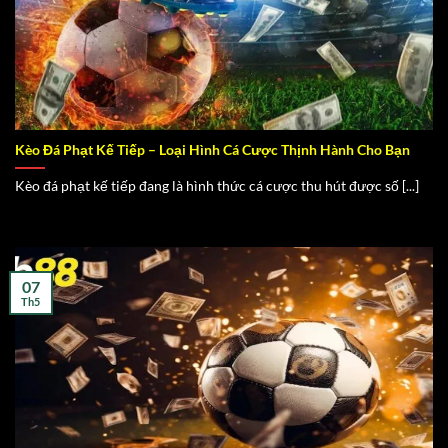
Kèo Đá Phạt Kế Tiếp – Loại Hình Cá Cược Thịnh Hành Cho Bạn
Kèo đá phạt kế tiếp đang là hình thức cá cược thu hút được số [...]
07
Th5