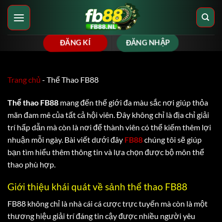
Bỏ
qua
nội
ĐĂNG NHẬP
ĐĂNG KÍ
dung
Trang chủ
-
Thể Thao FB88
Thể thao FB88
mang đến thế giới đa màu sắc nơi giúp thỏa
mãn đam mê của tất cả hội viên. Đây không chỉ là địa chỉ giải
trí hấp dẫn mà còn là nơi để thành viên có thể kiếm thêm lợi
nhuận mỗi ngày. Bài viết dưới đây
FB88
chúng tôi sẽ giúp
bạn tìm hiểu thêm thông tin và lựa chọn được bộ môn thể
thao phù hợp.
Giới thiệu khái quát về sảnh thể thao FB88
FB88 không chỉ là nhà cái cá cược trực tuyến mà còn là một
thương hiệu giải trí đáng tin cậy được nhiều người yêu