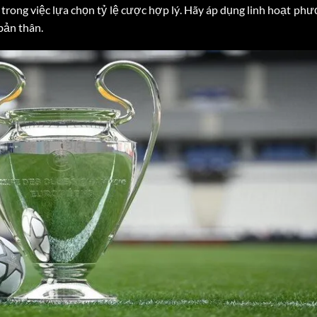
ó trong việc lựa chọn tỷ lệ cược hợp lý. Hãy áp dụng linh hoạt ph
bản thân.