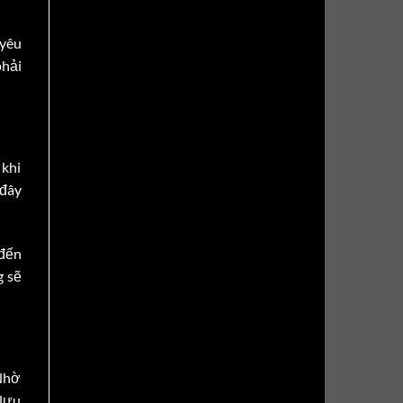
 yêu
phải
 khi
 đây
 đến
g sẽ
 Nhờ
 lưu