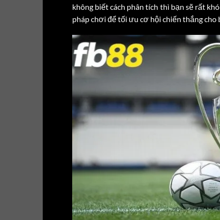
không biết cách phân tích thì bạn sẽ rất kh
pháp chơi để tối ưu cơ hội chiến thắng cho 