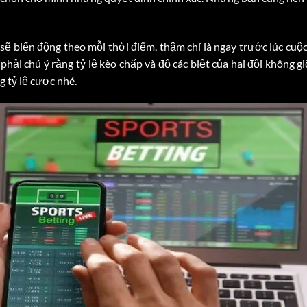
sẽ biến động theo mỗi thời điểm, thậm chí là ngay trước lúc cuộc
hải chú ý rằng tỷ lệ kèo chấp và độ các biệt của hai đội không g
ng tỷ lệ cược nhé.