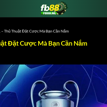
1 – Thủ Thuật Đặt Cược Mà Bạn Cần Nắm
huật Đặt Cược Mà Bạn Cần Nắm