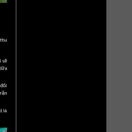
 thu
i sẽ
giữa
 đối
trận
t là