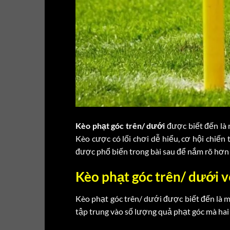
Kèo phạt góc trên/ dưới
được biết đến là 
Kèo cược có lối chơi dễ hiểu, cơ hội chiến
được phổ biến trong bài sau để nắm rõ hơn
Kèo phạt góc trên/ dưới v
Kèo phạt góc trên/ dưới được biết đến là m
tập trung vào số lượng quả phạt góc mà hai 