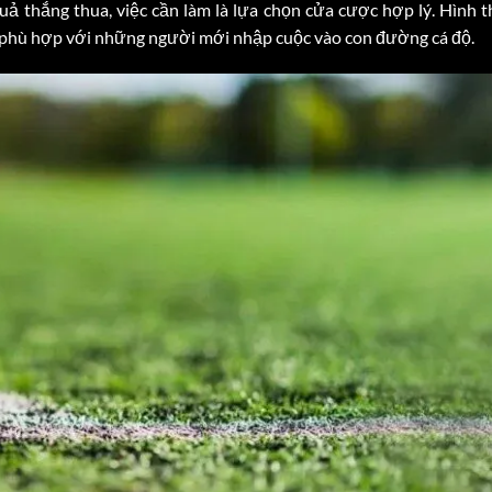
ả thắng thua, việc cần làm là lựa chọn cửa cược hợp lý. Hình 
biệt phù hợp với những người mới nhập cuộc vào con đường cá độ.