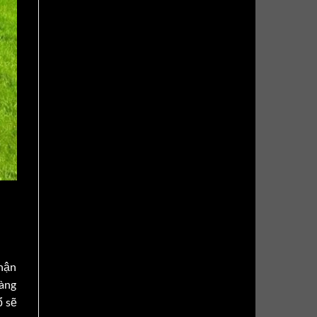
nhận
hàng
ổ sẽ