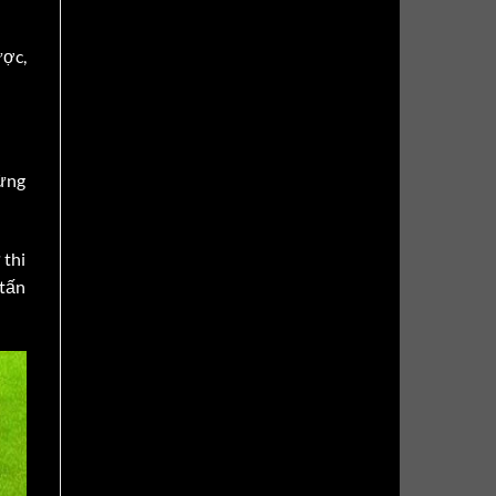
ược,
từng
 thi
 tấn