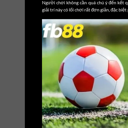
Người chơi không cần quá chú ý đến kết qu
giải trí này có lối chơi rất đơn giản, đặc 