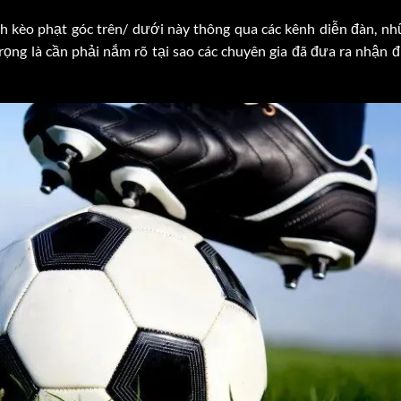
h kèo phạt góc trên/ dưới này thông qua các kênh diễn đàn, n
trọng là cần phải nắm rõ tại sao các chuyên gia đã đưa ra nhận đ