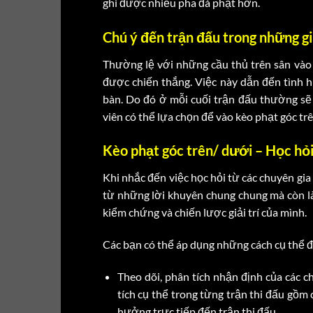
ghi được nhiều pha đá phạt hơn.
Chú ý đến trận đấu trong những gi
Thường lệ với những cầu thủ trên sân vào 
được chiến thắng. Việc này dẫn đến tình h
bàn. Do đó ở mỗi cuối trận đấu thường sẽ
viên có thể lựa chọn để vào kèo phạt góc tr
Kèo phạt góc trên/ dưới – Học hỏ
Khi nhắc đến việc học hỏi từ các chuyên gia 
từ những lời khuyên chung chung mà còn là
kiểm chứng và chiến lược giải trí của mình.
Các bạn có thể áp dụng những cách cụ thể để
Theo dõi, phân tích nhận định của các 
tích cụ thể trong từng trận thi đấu gồm 
hưởng trực tiếp đến trận thi đấu.