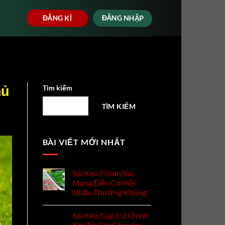
ĐĂNG NHẬP
ĐĂNG KÍ
hủ
Tìm kiếm
TÌM KIẾM
BÀI VIẾT MỚI NHẤT
Soi Kèo Chính Xác
Mang Đến Cơ Hội
Nhận Thưởng Khủng
Soi Kèo Cup C2 Chính
Xác Từ Các Chuyên