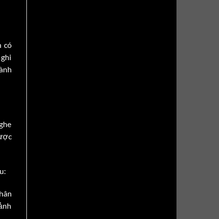
n có
 ghi
hành
nghe
được
u:
phân
 ảnh