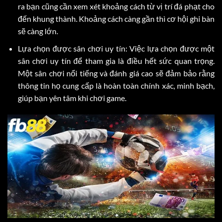
ra bạn cũng cần xem xét khoảng cách từ vị trí đá phạt cho
đến khung thành. Khoảng cách càng gần thì cơ hội ghi bàn
sẽ càng lớn.
Lựa chọn được sân chơi uy tín: Việc lựa chọn được một
sân chơi uy tín để tham gia là điều hết sức quan trọng.
Một sân chơi nổi tiếng và đánh giá cao sẽ đảm bảo rằng
thông tin họ cung cấp là hoàn toàn chính xác, minh bạch,
giúp bạn yên tâm khi chơi game.