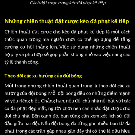
Cách đặt cược trong kèo đá phạt kế tiếp
Những chiến thuật đặt cược kèo đá phạt kế tiếp
Chiến thuật đặt cược cho kèo đá phạt kế tiếp là một cách
thức quan trọng mà người chơi có thể áp dụng để tăng
cường cơ hội thắng lớn. Việc sử dụng những chiến thuật
hợp lý và phù hợp sẽ góp phần không nhỏ vào việc nâng cao
tỷ lệ thành công.
Theo dõi các xu hướng của đội bóng
Một trong những chiến thuật quan trọng là theo dõi các xu
hướng của đội bóng. Mỗi đội bóng đều có những điểm mạnh
và yếu riêng biệt. Chẳng hạn, nếu đội chủ nhà nổi bật với các
cú đá phạt đẹp mặt, người chơi nên cân nhắc đặt cược cho
đội chủ nhà. Bên cạnh đó, bạn cũng cần xem xét lịch sử đối
đầu giữa hai đội. Nếu đội bóng đã từng ghi nhiều bàn từ đá
phạt trong các trận gặp nhau gần đây thì có thể là dấu hiệu