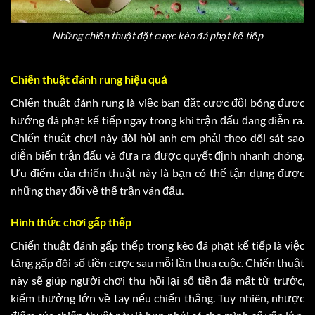
Những chiến thuật đặt cược kèo đá phạt kế tiếp
Chiến thuật đánh rung hiệu quả
Chiến thuật đánh rung là việc bạn đặt cược đội bóng được
hướng đá phạt kế tiếp ngay trong khi trận đấu đang diễn ra.
Chiến thuật chơi này đòi hỏi anh em phải theo dõi sát sao
diễn biến trận đấu và đưa ra được quyết định nhanh chóng.
Ưu điểm của chiến thuật này là bạn có thể tận dụng được
những thay đổi về thế trận ván đấu.
Hình thức chơi gấp thếp
Chiến thuật đánh gấp thếp trong kèo đá phạt kế tiếp là việc
tăng gấp đôi số tiền cược sau mỗi lần thua cuộc. Chiến thuật
này sẽ giúp người chơi thu hồi lại số tiền đã mất từ trước,
kiếm thưởng lớn về tay nếu chiến thắng. Tuy nhiên, nhược