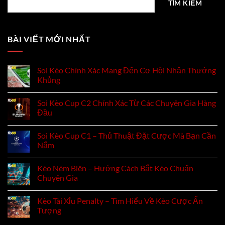
TÌM KIẾM
BÀI VIẾT MỚI NHẤT
Soi Kèo Chính Xác Mang Đến Cơ Hội Nhận Thưởng
Khủng
Soi Kèo Cup C2 Chính Xác Từ Các Chuyên Gia Hàng
Đầu
Soi Kèo Cup C1 – Thủ Thuật Đặt Cược Mà Bạn Cần
Nắm
Kèo Ném Biên – Hướng Cách Bắt Kèo Chuẩn
Chuyên Gia
Kèo Tài Xỉu Penalty – Tìm Hiểu Về Kèo Cược Ấn
Tượng