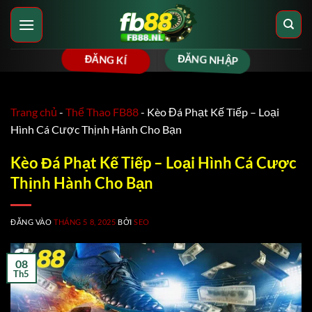
Bỏ
qua
nội
ĐĂNG NHẬP
ĐĂNG KÍ
dung
Trang chủ
-
Thể Thao FB88
-
Kèo Đá Phạt Kế Tiếp – Loại
Hình Cá Cược Thịnh Hành Cho Bạn
Kèo Đá Phạt Kế Tiếp – Loại Hình Cá Cược
Thịnh Hành Cho Bạn
ĐĂNG VÀO
THÁNG 5 8, 2025
BỞI
SEO
08
Th5