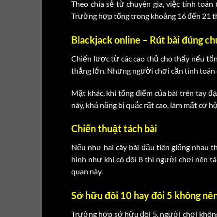
Theo chia sẻ từ chuyên gia, việc tính toán
Trường hợp tổng trong khoảng 16 đến 21 thì 
Blackjack online – Rút bài đúng c
Chiến lược từ các cao thủ cho thấy nếu tổn
thắng lớn. Nhưng người chơi cần tính toán c
Mặt khác, khi tổng điểm của bài trên tay đạ
này, khả năng bị quắc rất cao, làm mất cơ hội
Chiến thuật tách bài
Nếu như hai cây bài đầu tiên giống nhau th
hình như khi có đôi 8 thì người chơi nên t
quan này.
Sở hữu đôi 10 hay đôi 5 không nên
Trường hợp sở hữu đôi 5, người chơi khôn