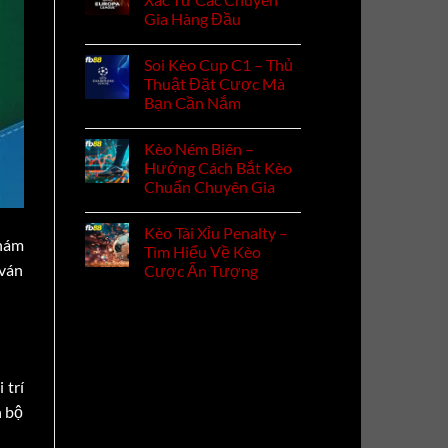
Gia Hàng Đầu
Soi Kèo Cup C1 – Thủ
Thuật Đặt Cược Mà
Bạn Cần Nắm
Kèo Ném Biên –
Hướng Cách Bắt Kèo
Chuẩn Chuyên Gia
Kèo Tài Xỉu Penalty –
khám
Tìm Hiểu Về Kèo
 ván
Cược Ấn Tượng
 trí
h bộ