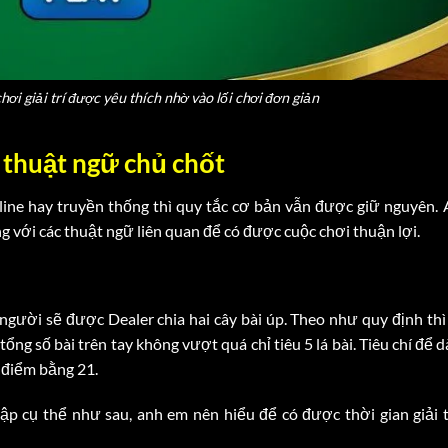
chơi giải trí được yêu thích nhờ vào lối chơi đơn giản
à thuật ngữ chủ chốt
line hay truyền thống thì quy tắc cơ bản vẫn được giữ nguyên.
ng với các thuật ngữ liên quan để có được cuộc chơi thuận lợi.
người sẽ được Dealer chia hai cây bài úp. Theo như quy định thì
tổng số bài trên tay không vượt quá chỉ tiêu 5 lá bài. Tiêu chí để 
 điểm bằng 21.
ập cụ thể như sau, anh em nên hiểu để có được thời gian giải t