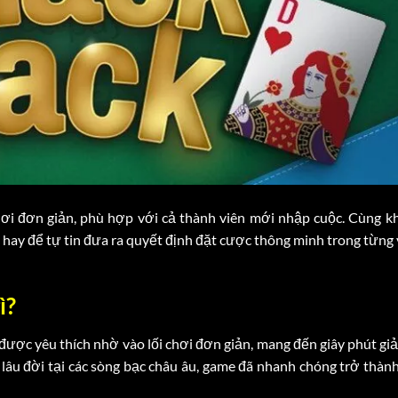
hơi đơn giản, phù hợp với cả thành viên mới nhập cuộc. Cùng 
hay để tự tin đưa ra quyết định đặt cược thông minh trong từng
ì?
rí được yêu thích nhờ vào lối chơi đơn giản, mang đến giây phút giải
 lâu đời tại các sòng bạc châu âu, game đã nhanh chóng trở thàn