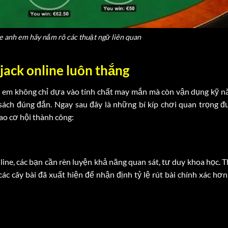
 anh em hãy nắm rõ các thuật ngữ liên quan
jack online luôn thắng
h em không chỉ dựa vào tính chất may mắn mà còn vận dụng kỹ n
 sách đúng đắn. Ngay sau đây là những bí kíp chơi quan trọng 
ao cơ hội thành công:
line, các bạn cần rèn luyện khả năng quan sát, tư duy khoa học. 
các cây bài đã xuất hiện để nhận định tỷ lệ rút bài chính xác hơn