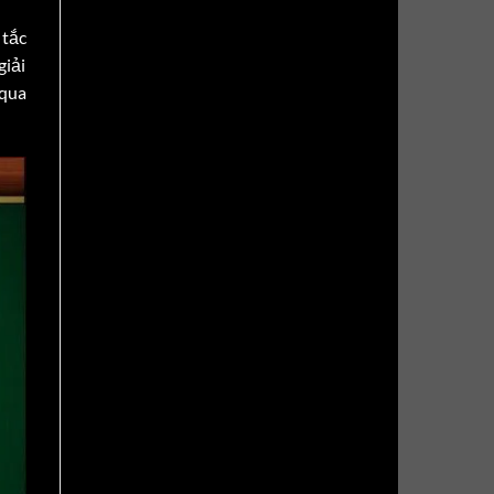
 tắc
giải
 qua