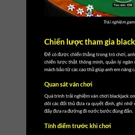
Trải nghiệm game
Chiến lược tham gia black
Để có được chiến thắng trong trò chơi, an
chiến lược thật thông minh, quản lý ngân
mách bảo từ các cao thủ giúp anh em nâng c
Quan sát ván chơi
Quá trình trải nghiệm ván chơi blackjack on
dõi các đối thủ đưa ra quyết định, ghi nhớ 
đấy đưa ra đường đi nước bước đúng đắn.
Tính điểm trước khi chơi