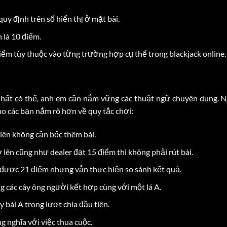
uy định trên số hiển thị ở mặt bài.
 là 10 điểm.
 điểm tùy thuộc vào từng trường hợp cụ thể trong blackjack online.
 nhất có thể, anh em cần nắm vững các thuật ngữ chuyên dụng. 
ho các bạn nắm rõ hơn về quy tắc chơi:
iên không cần bốc thêm bài.
 lên cũng như dealer đạt 15 điểm thì không phải rút bài.
 được 21 điểm nhưng vẫn thực hiện so sánh kết quả.
g các cây ông người kết hợp cùng với một lá A.
 bài A trong lượt chia đầu tiên.
 nghĩa với việc thua cuộc.