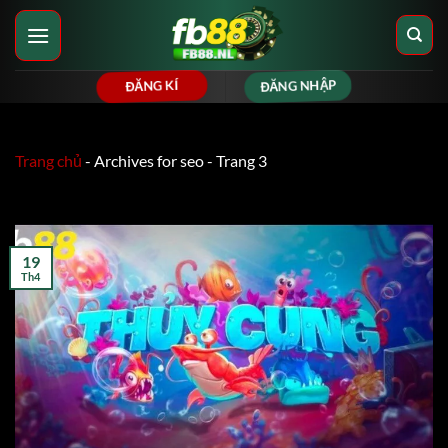
Bỏ
qua
nội
ĐĂNG NHẬP
ĐĂNG KÍ
dung
Trang chủ
-
Archives for seo
-
Trang 3
19
Th4